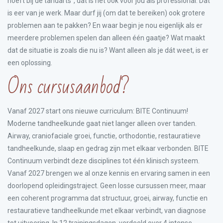
hoeft bij de tandarts”, dat is het ook voor jou als professional. Dat
is eer van je werk. Maar durf jij (om dat te bereiken) ook grotere
problemen aan te pakken? En waar begin je nou eigenlijk als er
meerdere problemen spelen dan alleen één gaatje? Wat maakt
dat de situatie is zoals die nu is? Want alleen als je dát weet, is er
een oplossing.
Ons cursusaanbod?
Vanaf 2027 start ons nieuwe curriculum: BITE Continuum!
Moderne tandheelkunde gaat niet langer alleen over tanden.
Airway, craniofaciale groei, functie, orthodontie, restauratieve
tandheelkunde, slaap en gedrag zijn met elkaar verbonden. BITE
Continuum verbindt deze disciplines tot één klinisch systeem.
Vanaf 2027 brengen we al onze kennis en ervaring samen in een
doorlopend opleidingstraject. Geen losse cursussen meer, maar
een coherent programma dat structuur, groei, airway, functie en
restauratieve tandheelkunde met elkaar verbindt, van diagnose