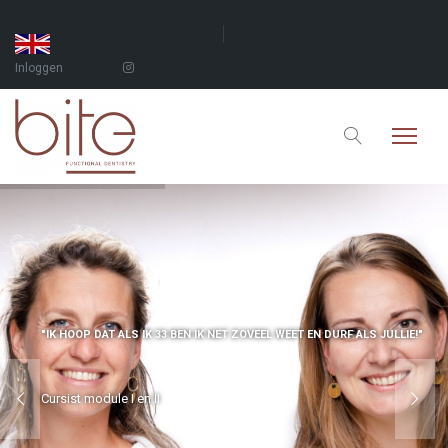
Inloggen
"IK HOOP DAT ALS IK 33 BEN IK NET ZOVEEL WEET EN DURF ALS JULLIE!"
Cursist module I en II