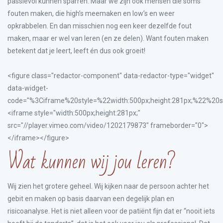
passievol kunnen sparren. Maar we zijn ook mensen die soms
fouten maken, die high’s meemaken en low’s en weer
opkrabbelen. En dan misschien nog een keer dezelfde fout
maken, maar er wel van leren (en ze delen). Want fouten maken
betekent dat je leert, leeft én dus ook groeit!
<figure class="redactor-component" data-redactor-type="widget"
data-widget-
code="%3Ciframe%20style=%22width:500px;height:281px;%22%2
<iframe style="width:500px;height:281px;"
src="//player.vimeo.com/video/1202179873" frameborder="0">
</iframe></figure>
Wat kunnen wij jou leren?
Wij zien het grotere geheel. Wij kijken naar de persoon achter het
gebit en maken op basis daarvan een degelijk plan en
risicoanalyse. Het is niet alleen voor de patiënt fijn dat er “nooit iets